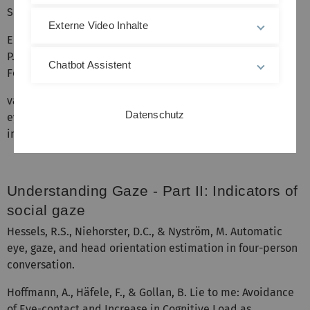
Spontaneous pupil Dynamics for User Authentication.
Externe Video Inhalte
Einhäuser, W., Pahl, I. M., Schmitz, I., Miksch, J., & Mueller,
P. R. Looking While Walking - Gaze Guidance and Gaze
Chatbot Assistent
Following During Locomotion in Virtual Realities.
van Duijn, A., Landmann, E., Böckler-Raettig, A. Little Two-
Datenschutz
eyes, where do you wander? How speakers’ gaze direction
influences social understanding in emotional contexts.
Understanding Gaze - Part II: Indicators of
social gaze
Hessels, R.S., Niehorster, D.C., & Nyström, M. Automatic
eye, gaze, and head orientation estimation in four-person
conversation.
Hoffmann, A., Häfele, F., & Gollan, B. Lie to me: Avoidance
of Eye-contact and Increase in Cognitive Load as