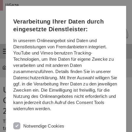
Direkt
Direkt
Direkt
Direkt
Direkt
UGaze
zur
zum
zum
zur
zur
Hauptnavigation
Inhalt
Funktionsmenü
Fußleiste
Suche
Verarbeitung Ihrer Daten durch
(Sprache,
Drucken,
eingesetzte Dienstleister:
Social
Media)
In unserem Onlineangebot sind Daten und
Dienstleistungen von Fremdanbietern integriert.
Menü
YouTube und Vimeo benutzen Tracking-
Technologien, um Ihre Daten für eigene Zwecke zu
verarbeiten und mit anderen Daten
UGaze
...
2026 ECEM
zusammenzuführen. Details finden Sie in unserer
Datenschutzerklärung. Mit Ihrer Auswahl willigen Sie
ggf. in die Verarbeitung Ihrer Daten zu den jeweiligen
UGaze Symposium at European
Zwecken ein. Die Einwilligung ist freiwillig, für die
Nutzung des Onlineangebotes nicht erforderlich und
Conference on Eye Movements
kann jederzeit durch Aufruf des Consent Tools
widerrufen werden.
2026
The UGaze consortium contributes a two-part Symposium
Notwendige Cookies
to the
23rd European Conference on Eye Movements 2026